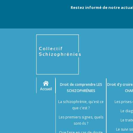
Restez informé de notre actual
Droit de comprendre
LES
Droit d'y croir
Accueil
SCHIZOPHRÉNIES
CHA
La schizophrénie, qu'est ce
Les prises
que c'est ?
Le diag
Les premiers signes, quels
Le trai
sont-ils ?
Le suivi 
Que faire en cas de doute