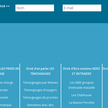
ité >>
e
LES PRISES EN
Droit d'en parler
LES
Droit d'être soutenu
AIDES
Dro
RGE
TÉMOIGNAGES
ET ENTRAIDES
 en charge
Témoignages par thèmes
Les GEM groupes
d'entraide mutuelle
nostic
Témoignages d'usagers
Les Clubhouse
tement
Témoignages de proches
La Maison Perchée
somatique
Entretiens avec des