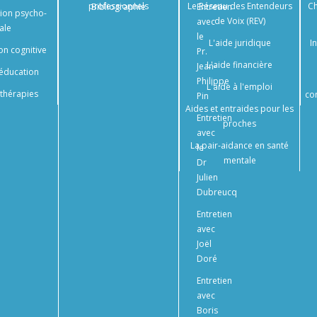
professionnels
Le Réseau des Entendeurs
Ch
Bibliographie
Entretien
tion psycho-
de Voix (REV)
avec
ale
le
L'aide juridique
I
on cognitive
Pr.
L'aide financière
Jean-
éducation
Philippe
L'aide à l'emploi
thérapies
co
Pin
Aides et entraides pour les
Entretien
proches
avec
La pair-aidance en santé
le
mentale
Dr
Julien
Dubreucq
Entretien
avec
Joël
Doré
Entretien
avec
Boris