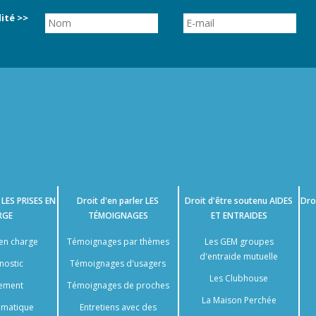
ité >>
e
LES PRISES EN
Droit d'en parler
LES
Droit d'être soutenu
AIDES
Dro
RGE
TÉMOIGNAGES
ET ENTRAIDES
 en charge
Témoignages par thèmes
Les GEM groupes
d'entraide mutuelle
nostic
Témoignages d'usagers
Les Clubhouse
tement
Témoignages de proches
La Maison Perchée
somatique
Entretiens avec des