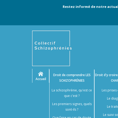
Restez informé de notre actual
Droit de comprendre
LES
Droit d'y croir
Accueil
SCHIZOPHRÉNIES
CHA
La schizophrénie, qu'est ce
Les prises
que c'est ?
Le diag
Les premiers signes, quels
Le trai
sont-ils ?
Le suivi 
Que faire en cas de doute