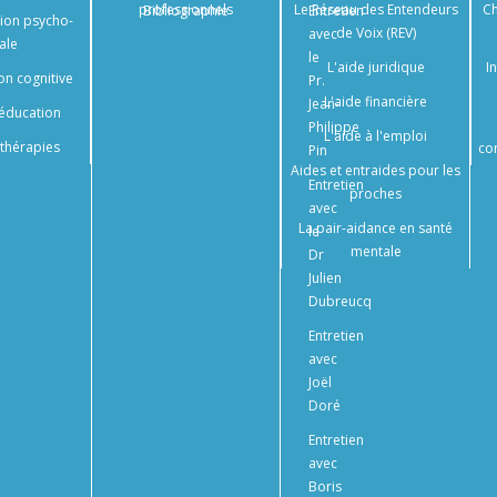
professionnels
Le Réseau des Entendeurs
Ch
Bibliographie
Entretien
tion psycho-
de Voix (REV)
avec
ale
le
L'aide juridique
I
on cognitive
Pr.
L'aide financière
Jean-
éducation
Philippe
L'aide à l'emploi
thérapies
co
Pin
Aides et entraides pour les
Entretien
proches
avec
La pair-aidance en santé
le
mentale
Dr
Julien
Dubreucq
Entretien
avec
Joël
Doré
Entretien
avec
Boris