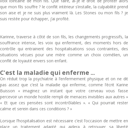
voix lointaine de mon fils. Que faire, ai-je le droit de profiter alors
que mon fils souffre ? le conflit intérieur s’installe, la culpabilité prend
son aise et je ne suis plus vraiment là. Les Stones ou mon fils ? je
suis restée pour échapper, j’ai profité.
Karinne, traverse à côté de son fils, les changements progressifs, la
souffrance intense, les voix qui enferment, des moments hors de
contrôle qui entrainent des hospitalisations sous contraintes, des
situations vécues pour une mère comme un choix cornélien, un
conflit de loyauté envers son enfant.
C'est la maladie qui enferme ...
On réduit trop la psychiatrie à l’enfermement physique et on ne dit
pas assez que c’est la maladie qui enferme, comme l’écrit Karine
Buisson « imaginez un instant que votre cerveau vous fasse
percevoir un monde hostile rempli de menaces invisibles aux autres »
« Et que ces pensées sont incontrôlables ». « Qui pourrait rester
calme et serein dans ces conditions ? »
Lorsque l’hospitalisation est nécessaire c’est l’occasion de mettre en
place un traitement adapté qui aidera à retrouver sa liberté