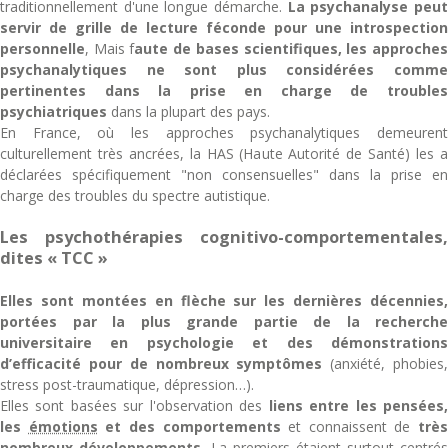
traditionnellement d'une longue démarche.
La psychanalyse peu
servir de grille de lecture féconde pour une introspection
personnelle
, Mais f
aute de bases scientifiques, les approche
psychanalytiques ne sont plus considérées comme
pertinentes dans la prise en charge de troubles
psychiatriques
dans la plupart des pays.
En France, où les approches psychanalytiques demeurent
culturellement très ancrées, la HAS (Haute Autorité de Santé) les a
déclarées spécifiquement "non consensuelles" dans la prise en
charge des troubles du spectre autistique.
Les psychothérapies cognitivo-comportementales,
dites « TCC »
Elles sont montées en flèche sur les dernières décennies,
portées par la plus grande partie de la recherche
universitaire en psychologie et des démonstrations
d’efficacité pour de nombreux symptômes
(anxiété, phobies
stress post-traumatique, dépression…).
Elles sont basées sur l'observation des
liens entre les pensées
les
émotions
et des comportements
et connaissent de
très
nombreux développements.
La premiers étaient surtout centrés