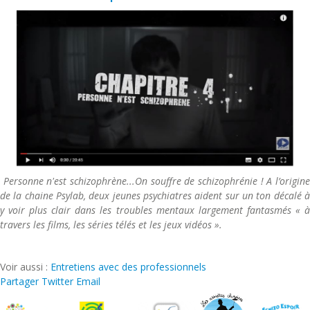
Personne n'est schizophrène...On souffre de schizophrénie ! A l’origine
de la chaine Psylab, deux jeunes psychiatres aident sur un ton décalé à
y voir plus clair dans les troubles mentaux largement fantasmés « à
travers les films, les séries télés et les jeux vidéos ».
Voir aussi :
Entretiens avec des professionnels
Partager
Twitter
Email