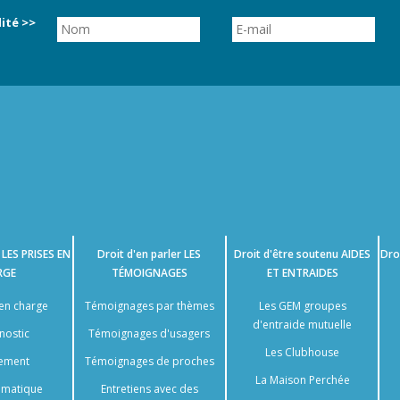
ité >>
e
LES PRISES EN
Droit d'en parler
LES
Droit d'être soutenu
AIDES
Dro
RGE
TÉMOIGNAGES
ET ENTRAIDES
 en charge
Témoignages par thèmes
Les GEM groupes
d'entraide mutuelle
nostic
Témoignages d'usagers
Les Clubhouse
tement
Témoignages de proches
La Maison Perchée
somatique
Entretiens avec des