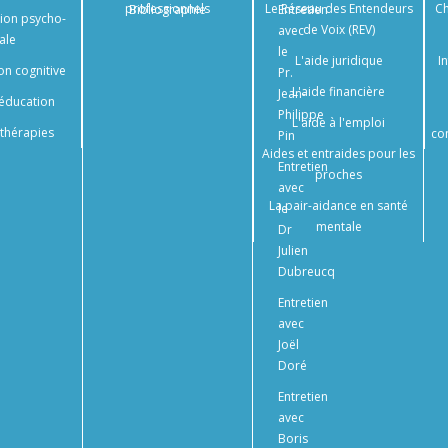
professionnels
Le Réseau des Entendeurs
Ch
Bibliographie
Entretien
tion psycho-
de Voix (REV)
avec
ale
le
L'aide juridique
I
on cognitive
Pr.
L'aide financière
Jean-
éducation
Philippe
L'aide à l'emploi
thérapies
co
Pin
Aides et entraides pour les
Entretien
proches
avec
La pair-aidance en santé
le
mentale
Dr
Julien
Dubreucq
Entretien
avec
Joël
Doré
Entretien
avec
Boris