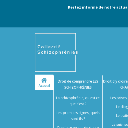
Restez informé de notre actual
Droit de comprendre
LES
Droit d'y croir
Accueil
SCHIZOPHRÉNIES
CHA
La schizophrénie, qu'est ce
Les prises
que c'est ?
Le diag
Les premiers signes, quels
Le trai
sont-ils ?
Le suivi 
Que faire en cas de doute