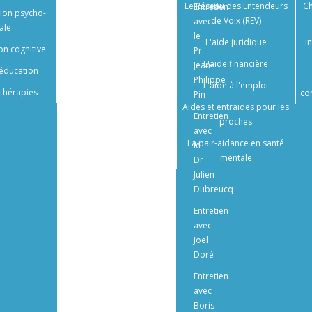
professionnels
Le Réseau des Entendeurs
Ch
Bibliographie
Entretien
tion psycho-
de Voix (REV)
avec
ale
le
L'aide juridique
I
on cognitive
Pr.
L'aide financière
Jean-
éducation
Philippe
L'aide à l'emploi
thérapies
co
Pin
Aides et entraides pour les
Entretien
proches
avec
La pair-aidance en santé
le
mentale
Dr
Julien
Dubreucq
Entretien
avec
Joël
Doré
Entretien
avec
Boris