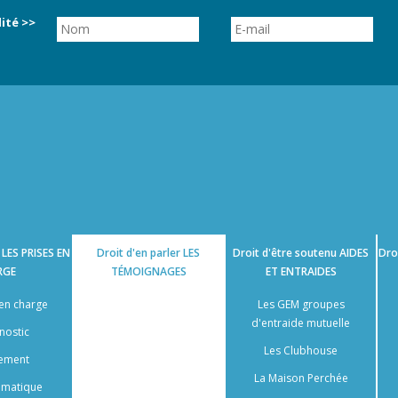
ité >>
e
LES PRISES EN
Droit d'en parler
LES
Droit d'être soutenu
AIDES
Dro
RGE
TÉMOIGNAGES
ET ENTRAIDES
 en charge
Témoignages par thèmes
Les GEM groupes
d'entraide mutuelle
nostic
Témoignages d'usagers
Les Clubhouse
tement
Témoignages de proches
La Maison Perchée
somatique
Entretiens avec des