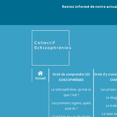
Restez informé de notre actual
Droit de comprendre
LES
Droit d'y croir
Accueil
SCHIZOPHRÉNIES
CHA
La schizophrénie, qu'est ce
Les prises
que c'est ?
Le diag
Les premiers signes, quels
Le trai
sont-ils ?
Le suivi 
Que faire en cas de doute