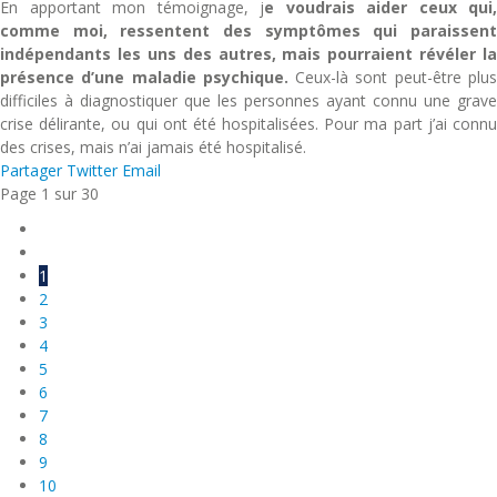
En apportant mon témoignage, j
e voudrais aider ceux qui,
comme moi, ressentent des symptômes qui paraissent
indépendants les uns des autres, mais pourraient révéler la
présence d’une maladie psychique.
Ceux-là sont peut-être plu
difficiles à diagnostiquer que les personnes ayant connu une grave
crise délirante, ou qui ont été hospitalisées. Pour ma part j’ai connu
des crises, mais n’ai jamais été hospitalisé.
Partager
Twitter
Email
Page 1 sur 30
1
2
3
4
5
6
7
8
9
10