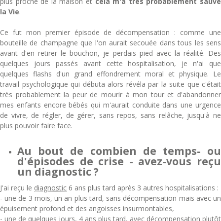
plus proche de la maison et
cela m'a très probablement sauv
la Vie
.
Ce fut mon premier épisode de décompensation : comme une
bouteille de champagne que l'on aurait secouée dans tous les sens
avant d'en retirer le bouchon, je perdais pied avec la réalité. Des
quelques jours passés avant cette hospitalisation, je n'ai que
quelques flashs d'un grand effondrement moral et physique. Le
travail psychologique qui débuta alors révéla par la suite que c'était
très probablement la peur de mourir à mon tour et d'abandonner
mes enfants encore bébés qui m'aurait conduite dans une urgence
de vivre, de régler, de gérer, sans repos, sans relâche, jusqu'à ne
plus pouvoir faire face.
Au bout de combien de temps- ou
d'épisodes de crise - avez-vous reçu
un diagnostic ?
J'ai reçu le
diagnostic
6 ans plus tard après 3 autres hospitalisations :
- une de 3 mois, un an plus tard, sans décompensation mais avec un
épuisement profond et des angoisses insurmontables,
- une de quelques jours, 4 ans plus tard, avec décompensation plutôt