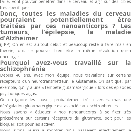
taille, vont pouvoir pénétrer dans le cerveau et agir sur des cibles
très spécifiques
Donc, toutes les maladies du cerveau
pourraient potentiellement être
traitées par ces nanoanticorps ? Les
tumeurs, l’épilepsie, la maladie
d’Alzheimer
(J-PP) On en est au tout début et beaucoup reste à faire mais en
théorie, oui, ce pourrait bien être la même révolution qu’en
oncologie.
Pourquoi avez-vous travaillé sur la
schizophrénie
Depuis 40 ans, avec mon équipe, nous travaillons sur certains
récepteurs d’un neurotransmetteur, le Glutamate. On sait que, par
exemple, qu’il y a une « tempête glutamatergique » lors des épisodes
psychotiques aigus.
On en ignore les causes, probablement très diverses, mais une
dérégulation glutamatergique est associée aux schizophrénies.
Nous savons « éduquer « nos nanoanticorps à se fixer très
précisément sur certains récepteurs du glutamate, soit pour les
bloquer, soit pour les activer.
Nous avons réussi à montrer qu’ils passaient effectivement la