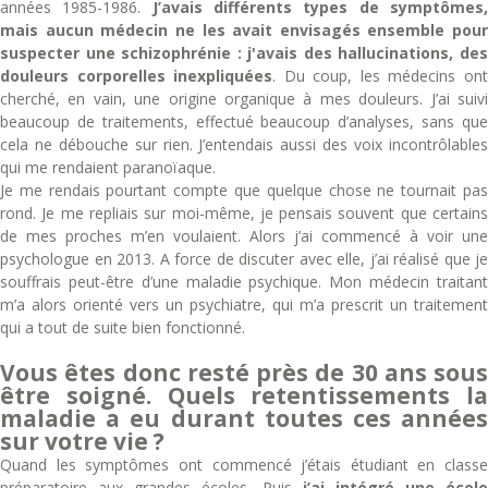
années 1985-1986.
J’avais différents types de symptômes
mais aucun médecin ne les avait envisagés ensemble pour
suspecter une schizophrénie : j'avais des hallucinations, des
douleurs corporelles inexpliquées
. Du coup, les médecins on
cherché, en vain, une origine organique à mes douleurs. J’ai suivi
beaucoup de traitements, effectué beaucoup d’analyses, sans que
cela ne débouche sur rien. J’entendais aussi des voix incontrôlables
qui me rendaient paranoïaque.
Je me rendais pourtant compte que quelque chose ne tournait pas
rond. Je me repliais sur moi-même, je pensais souvent que certains
de mes proches m’en voulaient. Alors j’ai commencé à voir une
psychologue en 2013. A force de discuter avec elle, j’ai réalisé que je
souffrais peut-être d’une maladie psychique. Mon médecin traitant
m’a alors orienté vers un psychiatre, qui m’a prescrit un traitement
qui a tout de suite bien fonctionné.
Vous êtes donc resté près de 30 ans sous
être soigné. Quels retentissements la
maladie a eu durant toutes ces années
sur votre vie ?
Quand les symptômes ont commencé j’étais étudiant en classe
préparatoire aux grandes écoles. Puis
j’ai intégré une école