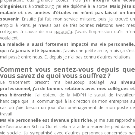
d’ingénieurs
à Strasbourg. J’ai été diplômé à la sortie.
Mais j’étais
malade et ces années d’études ne m’ont pas laissé un bon
souvenir
. Ensuite j’ai fait mon service militaire, puis j’ai trouvé un
emploi à Paris. Je n’avais pas de très bonnes relations avec mes
collègues à cause de ma
paranoïa
. J’avais l’impression qu’ils m’e
voulaient.
La maladie a aussi fortement impacté ma vie personnelle,
qui n’a jamais été épanouie.
J’avais une petite amie, mais ça s’es
mal passé entre nous. Et depuis je n’ai pas connu d’autres relations.
Comment vous sentez-vous depuis que
vous savez de quoi vous souffrez ?
Le traitement prescrit m’a beaucoup soulagé.
Au nivea
professionnel, j’ai de bonnes relations avec mes collègues et
ma hiérarchie
. J’ai obtenu de la MDPH le statut de travailleu
handicapé que j’ai communiqué à la direction de mon entreprise au
cas où j’aie besoin un jour d’un aménagement de mon poste de
travail.
Ma vie personnelle est devenue plus riche
. Je me suis rapproch
de l’association Schizo Oui et cela m’a aidé à reprendre pied dans la
vie sociale. J’ai sympathisé avec d’autres personnes concernées par