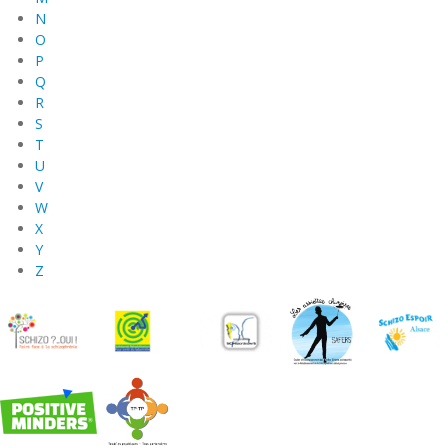
N
O
P
Q
R
S
T
U
V
W
X
Y
Z