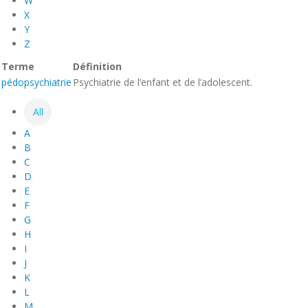
W
X
Y
Z
Terme
Définition
pédopsychiatrie
Psychiatrie de l’enfant et de l’adolescent.
All
A
B
C
D
E
F
G
H
I
J
K
L
M