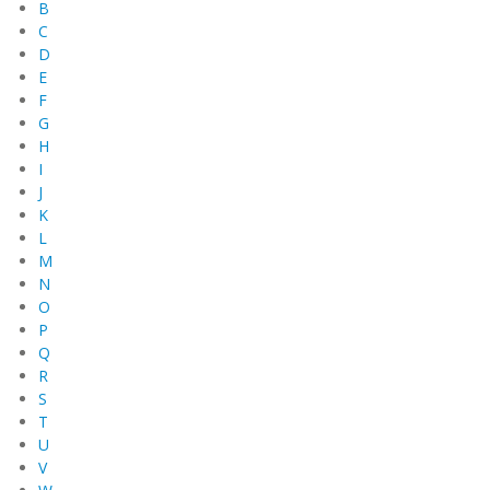
B
C
D
E
F
G
H
I
J
K
L
M
N
O
P
Q
R
S
T
U
V