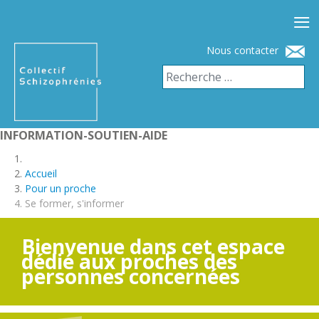
≡
Nous contacter
INFORMATION-SOUTIEN-AIDE
Accueil
Pour un proche
Se former, s'informer
Bienvenue dans cet espace
dédié aux proches des
personnes concernées